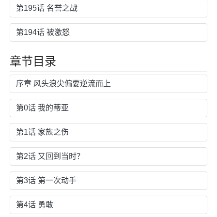
第195话 名誉之战
第194话 被激怒
章节目录
序章 风头浪尖偏要逆流而上
第0话 我的蒂亚
第1话 家族之伤
第2话 又回到当时？
第3话 第一次动手
第4话 勇敢