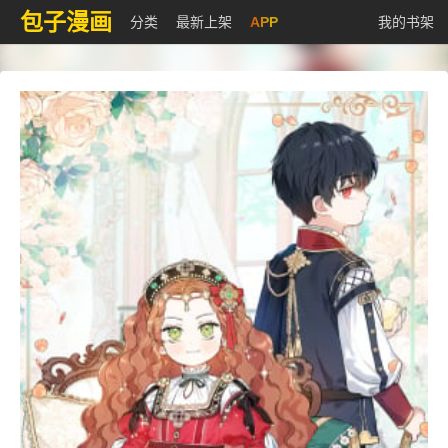
包子漫画
分类
最新上架
APP
我的书架