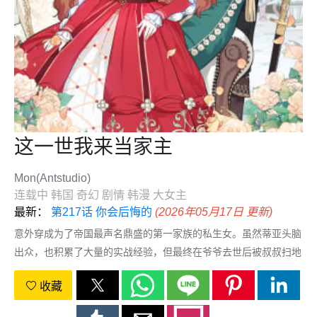
这一世我来当家主
Mon(Antstudio)
连载中
韩国
奇幻
剧情
韩漫
大女主
最新：
第217话 你会后悔的
(2026年05月17日 更新)
意外穿成为了帝国最声名鼎盛的第一家族的私生女。虽然蒂亚头脑
出众，也积累了大量的实战经验，但最终在爷爷去世后被叔叔扫地
出门，而无能的叔叔很快便败光了家族的产业…… 意外死亡后，
收藏
又一次重新回了小时候——这一世，蒂亚决定成为家主，重新让家
族站上帝国巅峰！