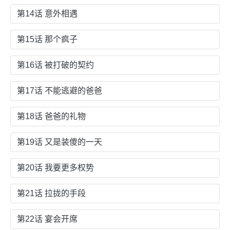
第14话 意外相遇
第15话 那个疯子
第16话 被打破的契约
第17话 不能逃避的爸爸
第18话 爸爸的礼物
第19话 又是装傻的一天
第20话 我要更多权势
第21话 拉拢的手段
第22话 宴会开席