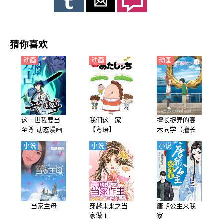
猜你喜欢
动画
动画
动画
这一世我要当
我们这一家
擅长捉弄的高
至尊 动态漫画
【粤语】
木同学（擅长
捉弄人的高木
小说
小说
小说
同学、Teasing
Master Takagi-
san） 第3季
【日语】
当家主母
穿越未来之当
唐朝公主来我
家做主
家