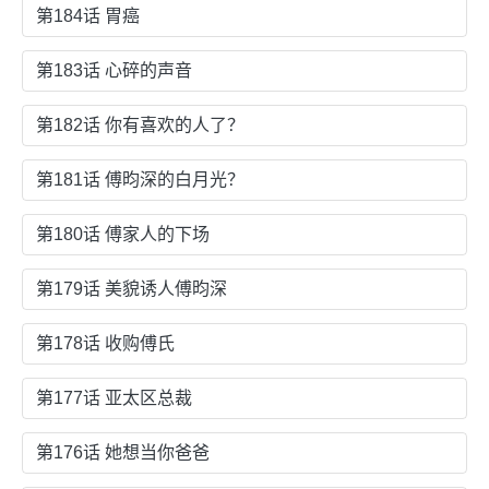
第184话 胃癌
第183话 心碎的声音
第182话 你有喜欢的人了？
第181话 傅昀深的白月光？
第180话 傅家人的下场
第179话 美貌诱人傅昀深
第178话 收购傅氏
第177话 亚太区总裁
第176话 她想当你爸爸