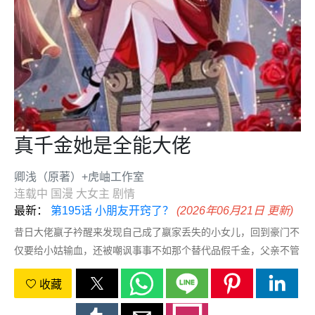
真千金她是全能大佬
卿浅（原著）+虎岫工作室
连载中
国漫
大女主
剧情
最新：
第195话 小朋友开窍了？
(2026年06月21日 更新)
昔日大佬嬴子衿醒来发现自己成了嬴家丢失的小女儿，回到豪门不
仅要给小姑输血，还被嘲讽事事不如那个替代品假千金，父亲不管
事，母亲更是偏心小姑觉得原主上不了台面，昔日大佬岂是你们说
收藏
欺负就欺负的？