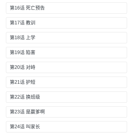
第16话 死亡预告
第17话 教训
第18话 上学
第19话 陷害
第20话 对峙
第21话 护短
第22话 换班级
第23话 是嬴爹啊
第24话 叫家长