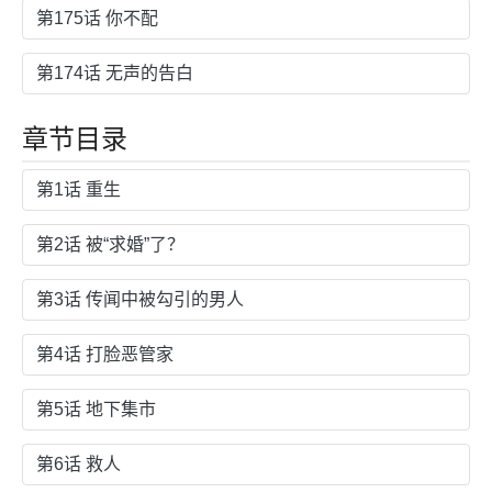
第175话 你不配
第174话 无声的告白
章节目录
第1话 重生
第2话 被“求婚”了？
第3话 传闻中被勾引的男人
第4话 打脸恶管家
第5话 地下集市
第6话 救人