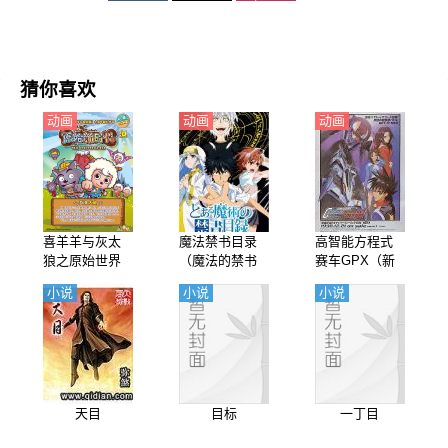
猜你喜欢
动画
动画
动画
喜羊羊与灰太
魔法禁书目录
高智能方程式
狼之原始世界
（魔法的禁书
赛车GPX（新
历险记【国
目录） 第1季
世纪GPX高智
小说
小说
小说
语】
【日语】
能方程式赛
车）第5季 SIN
【日语】
天目
目标
一丁目