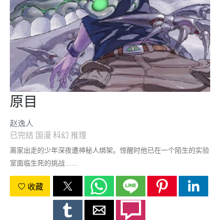
原目
赵逸人
已完结
国漫
科幻
推理
离家出走的少年深夜遭神秘人绑架。惊醒时他已在一个陌生的实验
室面临生死的挑战……
收藏