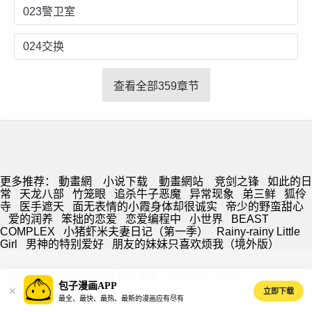
023警卫室
024交换
查看全部359章节
更多推荐：
動畫網
小说下载
動畫網站
竞剑之锋
如此的日
常
天龙八部
竹笼眼
追杀牛子恶魔
异常现象
弟三鲜
狐伶
寺
医手遮天
面无表情的小霞身体却很诚实
帝少的野蛮甜心
爱的润养
笨拙的恋爱
恋爱编程中
小世界
BEAST
COMPLEX
小猪虾米夫妻日记（第一季）
Rainy-rainy Little
Girl
男神的特别爱好
朋友的妹妹只喜欢烦我（境外版）
© 2026 BAOZIMH.COM 包子漫画 ·
SITEMAP
·
DMCA
·
PRIVACY
·
包子漫画APP
s@baozimh.com
立即下载
最全、最快、最热、最新的漫画应有尽有