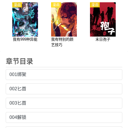
漫画
漫画
漫画
我有999种异能
我有特别的颜
末日孢子
艺技巧
章节目录
001绑架
002匕首
003匕首
004解锁