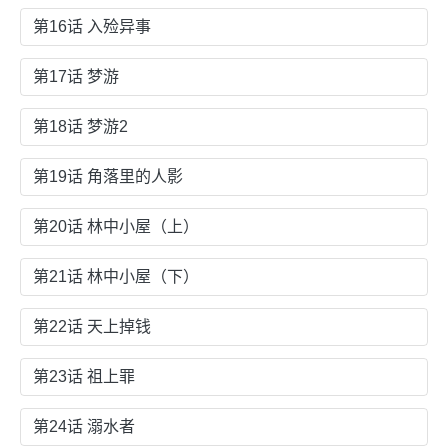
第16话 入殓异事
第17话 梦游
第18话 梦游2
第19话 角落里的人影
第20话 林中小屋（上）
第21话 林中小屋（下）
第22话 天上掉钱
第23话 祖上罪
第24话 溺水者