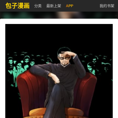
包子漫画
分类
最新上架
APP
我的书架