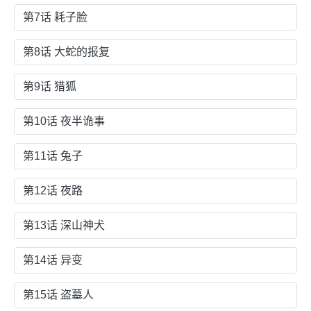
第7话 耗子脸
第8话 大蛇的报复
第9话 猎狐
第10话 夜半诡事
第11话 兔子
第12话 夜路
第13话 深山神犬
第14话 异变
第15话 盗墓人