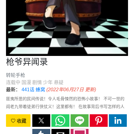
枪爷异闻录
转轮手枪
连载中
国漫
剧情
少年
悬疑
最新：
441话 蜂窝
(2022年06月27日 更新)
匪夷所思的民间传说！令人毛骨悚然的恐怖小故事！ 不可一世的
阎老九带着徒弟行侠仗义！这里都有！ 在故事背后书写怎样的人
性？
收藏