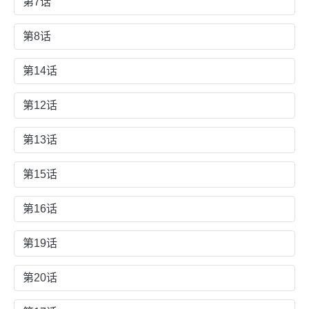
第7话
第8话
第14话
第12话
第13话
第15话
第16话
第19话
第20话