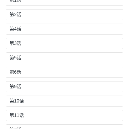
第1话
第2话
第4话
第3话
第5话
第6话
第9话
第10话
第11话