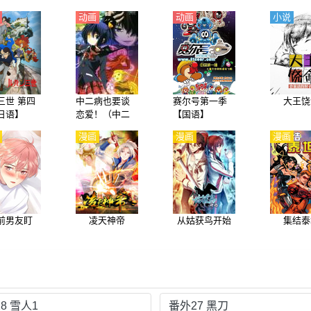
动画
动画
小说
三世 第四
中二病也要谈
赛尔号第一季
大王饶
日语】
恋爱！（中二
【国语】
病也想谈恋
漫画
漫画
漫画
爱！）第1季
【日语】
前男友盯
凌天神帝
从姑获鸟开始
集结泰
8 雪人1
番外27 黑刀