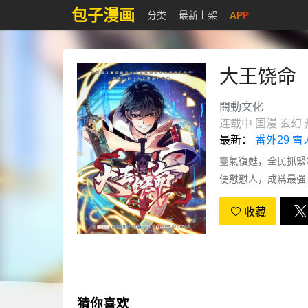
包子漫画
分类
最新上架
APP
大王饶命
閱動文化
连载中
国漫
玄幻
最新：
番外29 
靈氣復甦，全民抓緊
便懟懟人，成爲最強
收藏
猜你喜欢