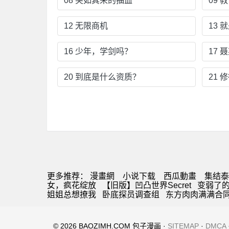
08 突如其来的抽血
09 
12 无限商机
13
16 少年，学剑吗？
17
20 到底是什么资质？
21 
更多推荐：
漫畫網
小说下载
西瓜動畫
集结泰
女，疯花绽放
【旧版】凹凸世界Secret
变弱了
姐姐总想撩我
卧底探员调查组
东方肉肉满满合
© 2026 BAOZIMH.COM 包子漫画 ·
SITEMAP
·
DMCA