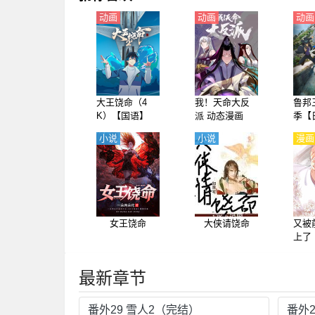
动画
动画
动画
大王饶命（4
我！天命大反
鲁邦
K）【国语】
派 动态漫画
季【
小说
小说
漫画
女王饶命
大侠请饶命
又被
上了
最新章节
番外29 雪人2（完结）
番外2