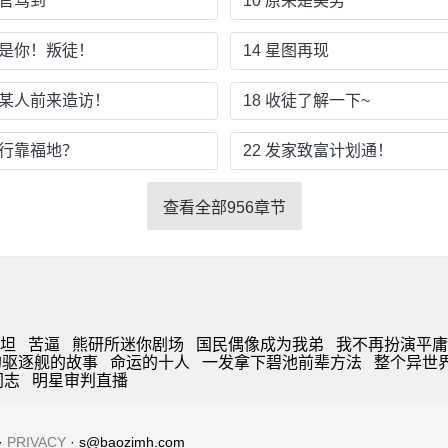
教官驾到
10 原来是美男
 就是你！叛徒！
14 星图再现
 聂某人前来造访！
18 收徒了解一下~
修行靠福地？
22 发家致富计划通！
查看全部956章节
坦
苦逼
熊研所迷你剧场
国民偶像成为我弟
我不再扮演平庸
的驱逐舰的故事
命运的十人
一发拿下碧池前辈方法
整个异世
同志
明星审判直播
·
PRIVACY
· s@baozimh.com