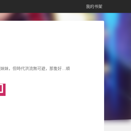
我的书架
護妹妹，但時代洪流無可避，那隻好…順