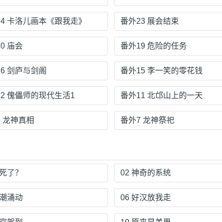
24 卡洛儿画本《跟我走》
番外23 展会结束
0 庙会
番外19 危险的任务
16 剑庐与剑阁
番外15 李一笑的零花钱
12 傀儡师的现代生活1
番外11 北邙山上的一天
8 龙神真相
番外7 龙神祭祀
我死了？
02 神奇的系统
暗潮涌动
06 好汉放我走