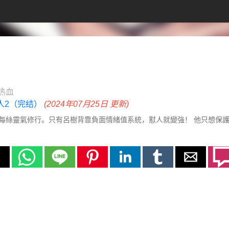
热血
雪人2（完结）
(2024年07月25日 更新)
每絲靈氣修行。只有呂樹背靠負面情緒值系統，懟人就變強！ 他只想保