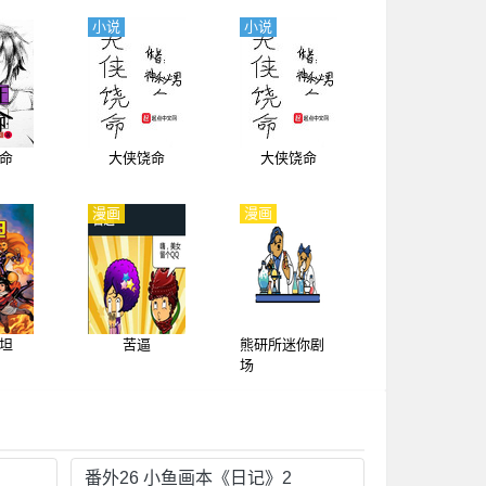
小说
小说
命
大侠饶命
大侠饶命
漫画
漫画
坦
苦逼
熊研所迷你剧
场
番外26 小鱼画本《日记》2