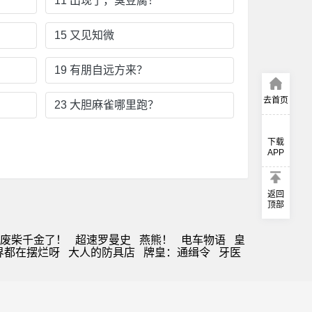
11 出现了，臭豆腐！
15 又见知微
19 有朋自远方来？
去首页
23 大胆麻雀哪里跑？
下载
APP
返回
顶部
废柴千金了！
超速罗曼史
燕熊！
电车物语
皇
界都在摆烂呀
大人的防具店
牌皇：通缉令
牙医