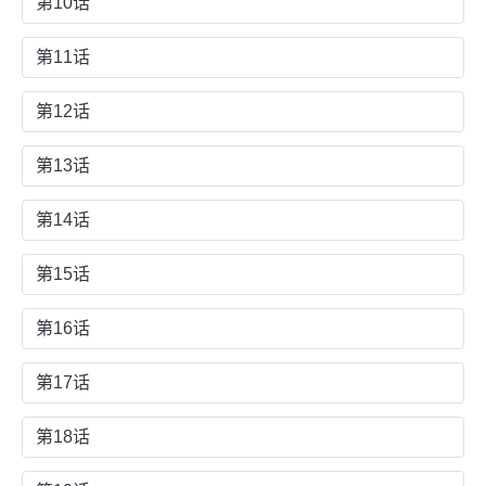
第10话
第11话
第12话
第13话
第14话
第15话
第16话
第17话
第18话