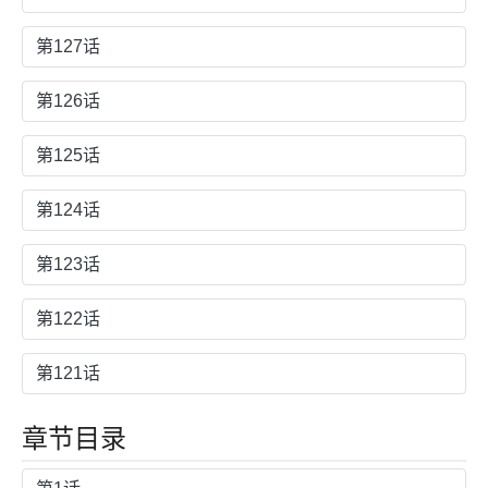
第127话
第126话
第125话
第124话
第123话
第122话
第121话
章节目录