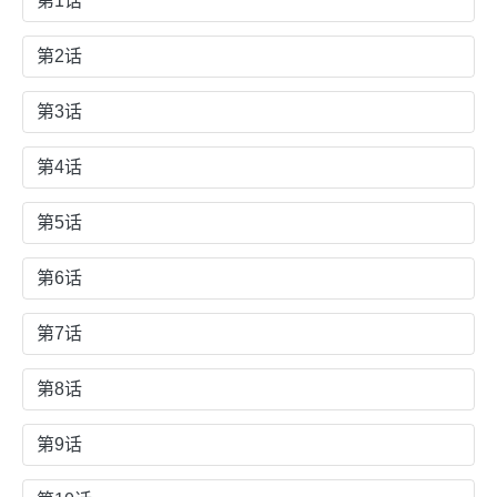
第1话
第2话
第3话
第4话
第5话
第6话
第7话
第8话
第9话