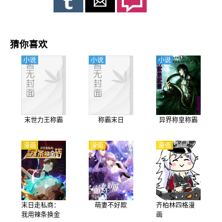
猜你喜欢
小说
小说
小说
末世力王称霸
称霸末日
异界称皇称霸
漫画
漫画
漫画
末日走私商：
萌妻不好欺
齐柏林四格漫
我用辣条换金
画