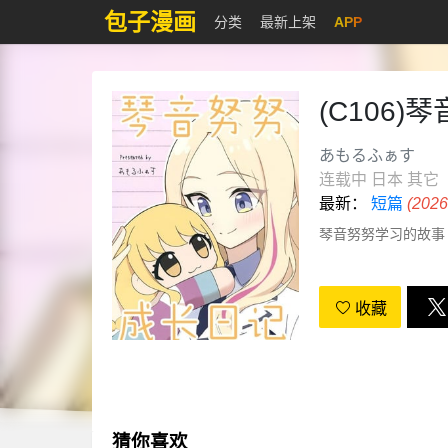
包子漫画
分类
最新上架
APP
(C106
あもるふぁす
连载中
日本
其它
最新：
短篇
(20
琴音努努学习的故事
收藏
猜你喜欢