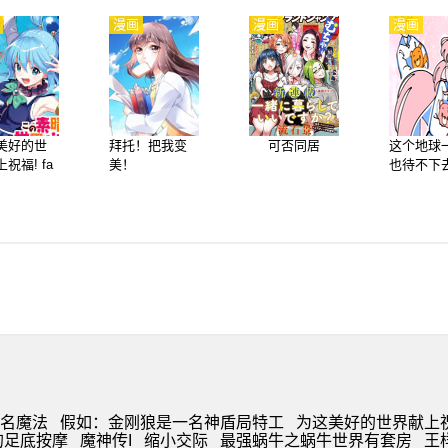
漫画
漫画
漫画
美好的世
拜托！把我变
可否同居
这个地球
祝福! fa
美！
也待不下
ic days
了！！
名魔法
假如：金刚狼是一名神盾局特工
为这美好的世界献上祝福! f
的足底按摩
魔神传I
缩小交际
最强蜗牛之蜗牛世界有套房
王