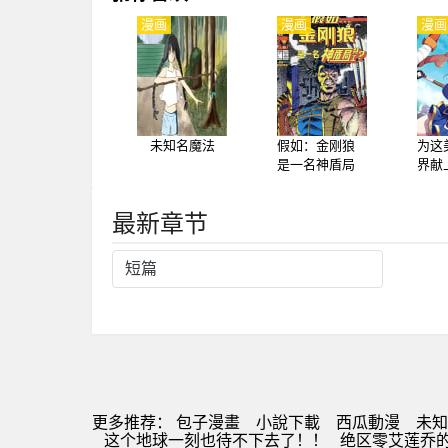
漫画
漫画
漫画
未知名魔法
假如：金刚狼
为这
是一名神盾局
界献上
特工
ntast
最新章节
短篇
更多推荐：
包子漫畫
小說下載
西瓜動漫
未知
这个地球一刻也待不下去了！！
绝区零艾莲乔