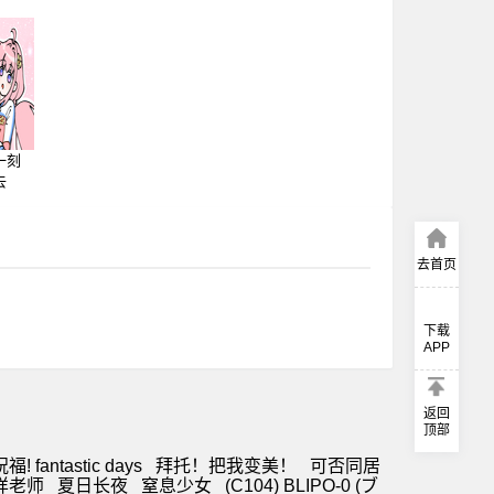
一刻
去
去首页
下载
APP
返回
顶部
antastic days
拜托！把我变美！
可否同居
样老师
夏日长夜
窒息少女
(C104) BLIPO-0 (ブ