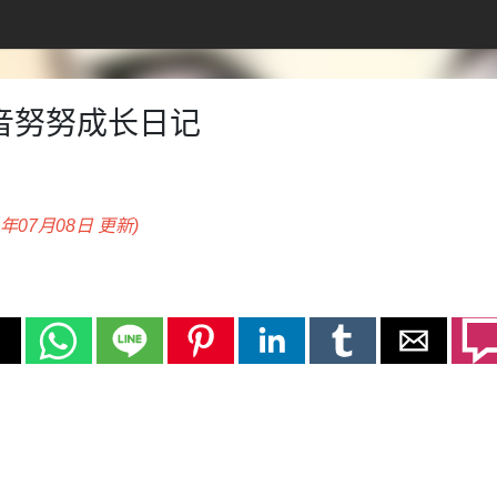
)琴音努努成长日记
26年07月08日 更新)