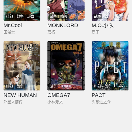
科幻
战争
热血
战争
搞笑
战争
Mr.Cool
MONKLORD
M.O.小队
国漫堂
藍朽
鹿子
科幻
战争
战争
科幻
战争
NEW HUMAN
OMEGA7
PACT
外星人前传
小林源文
久慈进之介