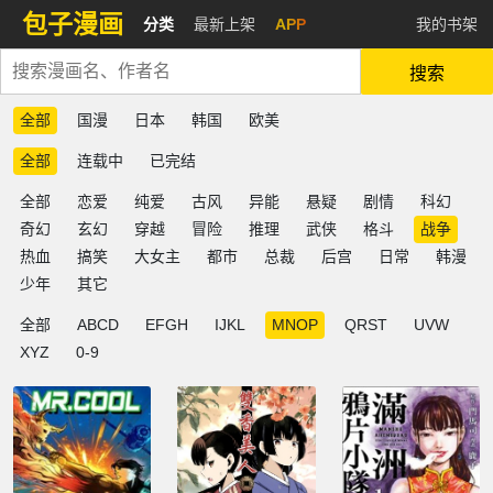
包子漫画
分类
最新上架
APP
我的书架
搜索
全部
国漫
日本
韩国
欧美
全部
连载中
已完结
全部
恋爱
纯爱
古风
异能
悬疑
剧情
科幻
奇幻
玄幻
穿越
冒险
推理
武侠
格斗
战争
热血
搞笑
大女主
都市
总裁
后宫
日常
韩漫
少年
其它
全部
ABCD
EFGH
IJKL
MNOP
QRST
UVW
XYZ
0-9