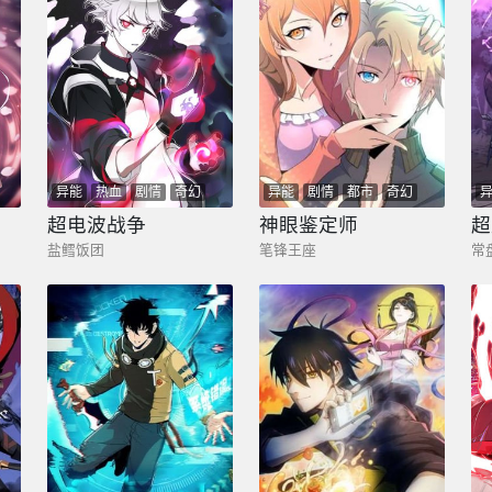
异能
热血
剧情
奇幻
异能
剧情
都市
奇幻
少年
超电波战争
神眼鉴定师
超
盐鳕饭团
笔锋王座