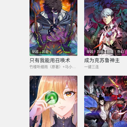
穿越
异能
穿越
异能
剧情
奇幻
只有我能用召唤术
成为克苏鲁神主
竹楼听细雨（原著）+马小刀（编剧）+三横一竖工作室（绘制）
一键三连