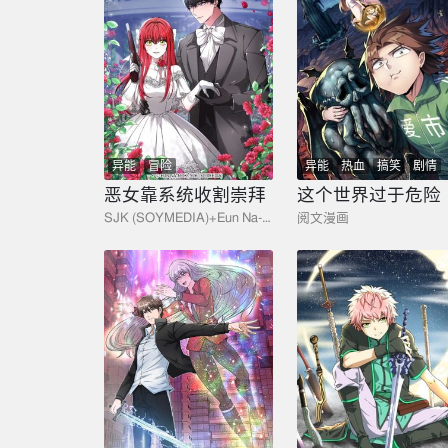
异能
冒险
异能
热血
搞笑
剧情
恶女靠系统收割崇拜
这个世界过于危险
SJK (SOYMEDIA)+Eun Na-mok+NHN Corporation
阅文漫画