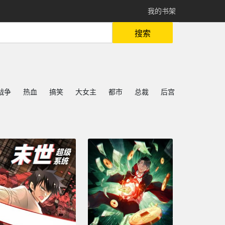
我的书架
搜索
战争
热血
搞笑
大女主
都市
总裁
后宫