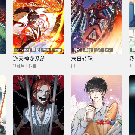
baoxiao
异能
热血
jingji
科幻
异能
热血
nixi
少年
玄幻
逆天神龙系统
末日转职
我
红鲤鱼工作室
门吉
Ta