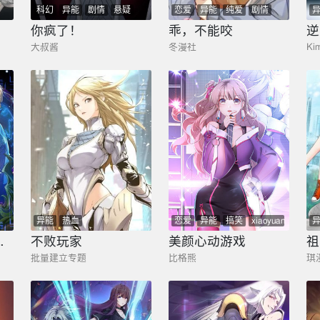
科幻
异能
剧情
悬疑
恋爱
异能
纯爱
剧情
nixi
都市
你疯了！
乖，不能咬
逆
大叔酱
冬漫社
Ki
异能
热血
恋爱
异能
搞笑
xiaoyuan
shaonu
醒SSS级天赋！
不败玩家
美颜心动游戏
祖
批量建立专题
比格熊
琪