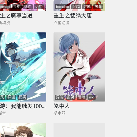
aoxiao
异能
热血
少年
baoxiao
穿越
异能
热血
玄幻
nixi
少年
nixi
生之魔尊当道
重生之锦绣大唐
新动漫
点星动漫
古风
异能
搞笑
异能
搞笑
冒险
nixi
qingsong
网游：我能触发100%暴击！
笼中人
漫堂
壁水羽