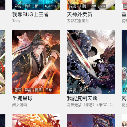
异能
热血
都市
huanxiang
异能
剧情
少年
nixi
b
我靠BUG上王者
天神外卖员
重
Tony
五彩石漫画社
初
恋爱
异能
搞笑
日常
异能
热血
剧情
坐拥星球
我能复制天赋
阅文漫画
剑神无敌（原著）+维CC（主笔）+好饭（编剧）
花