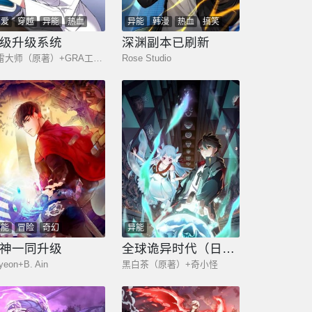
恋爱
穿越
异能
热血
异能
韩漫
热血
搞笑
都市
奇幻
少年
级升级系统
深渊副本已刷新
扫雷大师（原著）+GRA工作组
Rose Studio
异能
冒险
奇幻
异能
神一同升级
全球诡异时代（日更中）
yeon+B. Ain
黑白茶（原著）+奇小怪