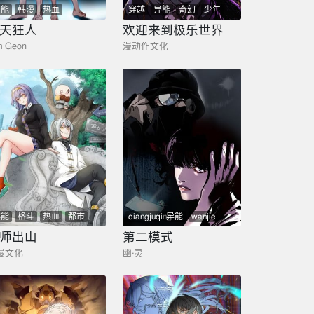
异能
韩漫
热血
穿越
异能
奇幻
少年
悬疑
liangsong
天狂人
欢迎来到极乐世界
m Geon
漫动作文化
异能
格斗
热血
都市
qiangjuqing
异能
wanjie
剧情
huanxiang
悬疑
师出山
第二模式
漫文化
幽·灵