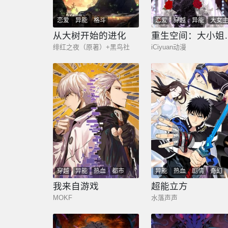
恋爱
异能
格斗
恋爱
穿越
异能
大女
总裁
从大树开始的进化
重生空间
绯红之夜（原著）+黑鸟社
iCiyuan动漫
穿越
异能
热血
都市
异能
热血
剧情
奇幻
奇幻
少年
我来自游戏
超能立方
MOKF
水落声声