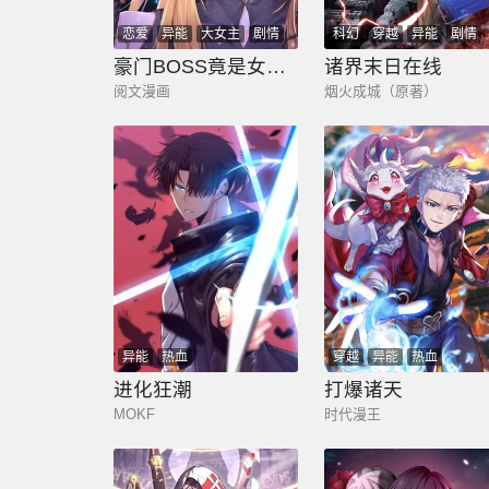
恋爱
异能
大女主
剧情
科幻
穿越
异能
剧情
都市
奇幻
少年
豪门BOSS竟是女高中生！
诸界末日在线
阅文漫画
烟火成城（原著）
异能
热血
穿越
异能
热血
进化狂潮
打爆诸天
MOKF
时代漫王