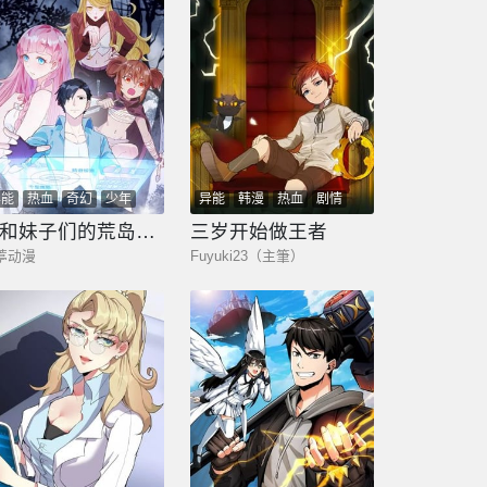
异能
热血
奇幻
少年
异能
韩漫
热血
剧情
玄幻
奇幻
少年
我和妹子们的荒岛余生
三岁开始做王者
葶动漫
Fuyuki23（主筆）