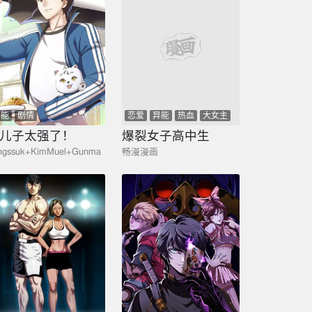
异能
剧情
恋爱
异能
热血
大女主
剧情
儿子太强了！
爆裂女子高中生
ngssuk+KimMuel+Gunma
畅漫漫画