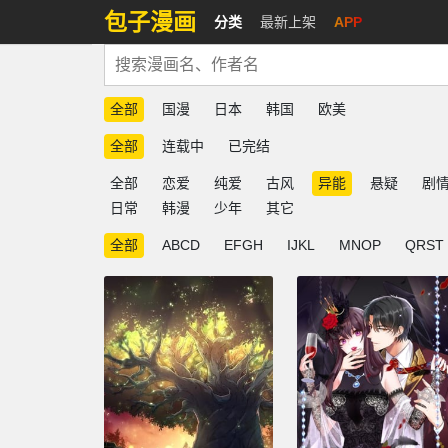
包子漫画
分类
最新上架
APP
全部
国漫
日本
韩国
欧美
全部
连载中
已完结
全部
恋爱
纯爱
古风
异能
悬疑
剧
日常
韩漫
少年
其它
全部
ABCD
EFGH
IJKL
MNOP
QRST