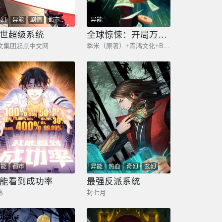
科幻
异能
剧情
都市
异能
世超级系统
全球惊悚：开局万亿冥币
文集团起点中文网
季米（原著）+青鸿文化+Ben.t
异能
都市
异能
热血
奇幻
玄幻
能看到成功率
最强反派系统
沐
封七月