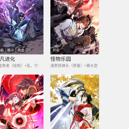
异能
格斗
热血
异能
凡进化
怪物乐园
常盘勇者（绘制）+乱、宁恩、炉来佛祖（编剧）
酒煮核弹头（原著）+春水堂