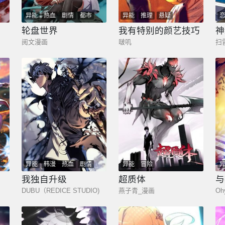
异能
热血
剧情
都市
异能
推理
悬疑
轮盘世界
我有特别的颜艺技巧
神
阅文漫画
啵叽
异能
韩漫
热血
剧情
异能
冒险
都市
奇幻
少年
我独自升级
超质体
与
DUBU（REDICE STUDIO)
燕子青_漫画
Oh