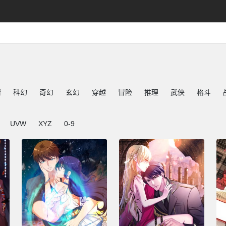
情
科幻
奇幻
玄幻
穿越
冒险
推理
武侠
格斗
UVW
XYZ
0-9