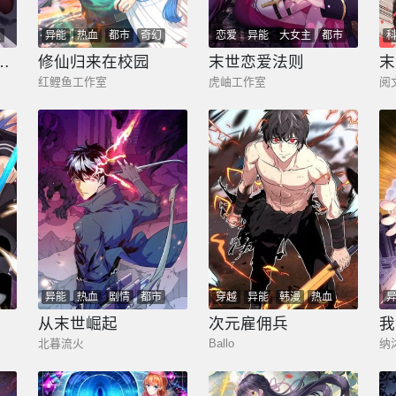
主
异能
热血
都市
奇幻
恋爱
异能
大女主
都市
少年
总裁
奇幻
：大小姐不好惹
修仙归来在校园
末世恋爱法则
末
红鲤鱼工作室
虎岫工作室
阅
异能
热血
剧情
都市
穿越
异能
韩漫
热血
奇幻
少年
剧情
奇幻
少年
从末世崛起
次元雇佣兵
我
北暮流火
Ballo
纳