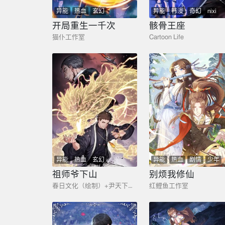
异能
热血
玄幻
异能
韩漫
奇幻
nixi
开局重生一千次
骸骨王座
猫仆工作室
Cartoon Life
异能
热血
玄幻
异能
热血
剧情
少年
玄幻
nixi
祖师爷下山
别烦我修仙
春日文化（绘制）+尹天下（编剧）
红鲤鱼工作室