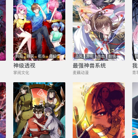
异能
搞笑
都市
奇幻
古风
异能
热血
剧情
少年
玄幻
神级透视
最强神兽系统
掌阅文化
麦藕动漫
青