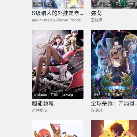
异能
奇幻
古风
异能
奇幻
少年
玄幻
S级猎人的外挂是老妈
弥戈
aurum media+Brown Panda
云烧月
mohuan
异能
jiakong
穿越
异能
格斗
推理
悬疑
超能领域
全球杀戮：开局觉
达特尼安
漫潮社