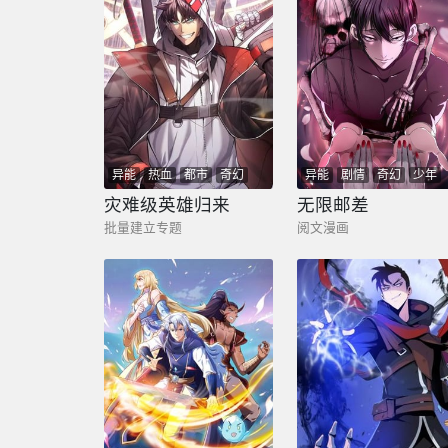
异能
热血
都市
奇幻
异能
剧情
奇幻
少年
灾难级英雄归来
无限邮差
批量建立专题
阅文漫画