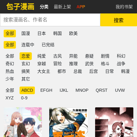
包子漫画
分类
最新上架
APP
我的书架
搜索
全部
国漫
日本
韩国
欧美
全部
连载中
已完结
全部
恋爱
纯爱
古风
异能
悬疑
剧情
科幻
奇幻
玄幻
穿越
冒险
推理
武侠
格斗
战争
热血
搞笑
大女主
都市
总裁
后宫
日常
韩漫
少年
其它
全部
ABCD
EFGH
IJKL
MNOP
QRST
UVW
XYZ
0-9