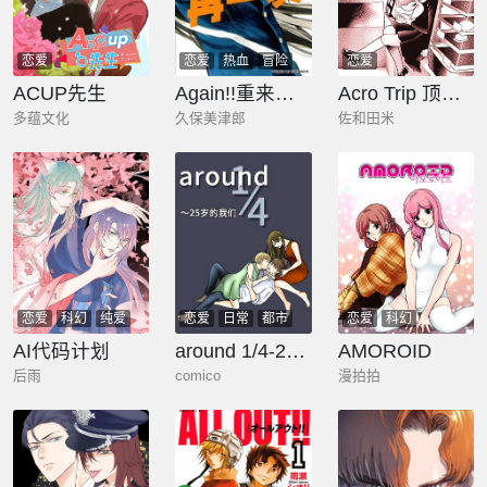
恋爱
恋爱
热血
冒险
恋爱
ACUP先生
Again!!重来一次
Acro Trip 顶尖恶路
多蕴文化
久保美津郎
佐和田米
恋爱
科幻
纯爱
恋爱
日常
都市
恋爱
科幻
AI代码计划
around 1/4-25岁的我们
AMOROID
后雨
comico
漫拍拍