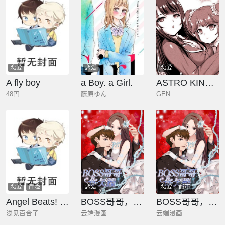
恋爱
恋爱
恋爱
A fly boy
a Boy. a Girl.
ASTRO KING 勇者召唤却被认定为下级的我只好建立女仆后宫了！
48円
藤原ゆん
GEN
恋爱
冒险
恋爱
恋爱
都市
Angel Beats! 天堂之门
BOSS哥哥，你欠揍！
BOSS哥哥，你欠揍
浅见百合子
云端漫画
云端漫画