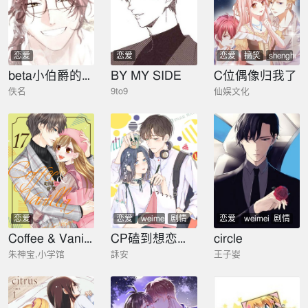
恋爱
恋爱
恋爱
搞笑
shenghuo
beta小伯爵的重生
BY MY SIDE
C位偶像归我了
佚名
9to9
仙娱文化
恋爱
恋爱
weimei
剧情
恋爱
weimei
剧情
xiaoyuan
shaonu
Coffee & Vanilla 咖啡和香草
CP磕到想恋爱怎么办？
circle
zhiyu
朱神宝,小学馆
訸安
王子婴