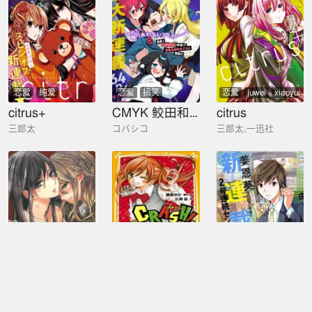
恋爱
纯爱
恋爱
搞笑
恋爱
juwei
xiaoyuan
citrus+
CMYK 鲛田和王的中二病无法根治
citrus
三郎太
コバシコ
三郎太,一迅社
恋爱
纯爱
恋爱
日常
恋爱
citrus~柑橘味香气~
CRASH!II
CHASE
三郎太
藤原友佳
姜恩英