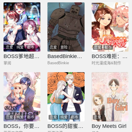
恋爱
纯爱
都市
恋爱
冒险
恋爱
都市
BOSS爹地超给力
BasedBinkie老师推特短篇合集
BOSS难拒：夫人，请深爱！
掌阅
BasedBinkie
时光漫成海&制作
恋爱
纯爱
都市
恋爱
纯爱
都市
恋爱
BOSS，你要对我温柔一点哦
BOSS的甜蜜萌妻
Boy Meets Girl