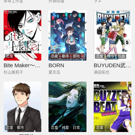
菲菲工作室
开源动漫
ヲネ
恋爱
恋爱
都市
冒险
恋爱
格斗
热血
Bite Maker～王者之Ω～
BORN
BUYUDEN武勇传
杉山美和子
夏天岛
满田拓也
恋爱
都市
恋爱
纯爱
日常
恋爱
剧情
悬疑