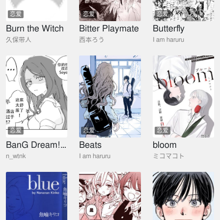
恋爱
恋爱
恋爱
Burn the Witch
Bitter Playmate
Butterfly
久保带人
西本ろう
I am haruru
恋爱
恋爱
恋爱
BanG Dream! - Earl Grey With Sugar Cubes（伯爵茶与方糖）
Beats
bloom
n_wtnk
I am haruru
ミコマコト