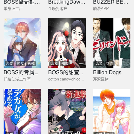
BOSS哥哥抱抱：温柔的沦陷
BreakingDawn破晓
BUZZER BEAT 零秒出手
单身汪工厂
今晚打客户
触漫APP
恋爱
纯爱
总裁
恋爱
都市
恋爱
热血
BOSS的专属空姐
BOSS的甜蜜诱惑
Billion Dogs
仟绘动漫工作室
cotton candy/chicc,silver ring
芹沢直树