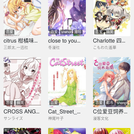
恋爱
恋爱
shehui
冒险
恋爱
搞笑
citrus 柑橘味香气
close to you靠近你
Charlotte 四格漫画 超越青春吧！
三郎太,一迅社
冬漫社
こもわた遙華
恋爱
搞笑
恋爱
恋爱
都市
shenghuo
CROSS ANGE 天使与龙的学园
Cat_Street_猫街
C位爱豆饲养指南
サンライズ
神尾叶子
漫客文化