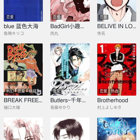
恋爱
恋爱
恋爱
blue 蓝色大海
BadGirl小趣闻合集
BELIVE IN LOVE
鱼喃キリコ
肉丸
佚名
科幻
恋爱
悬疑
恋爱
恋爱
热血
BREAK FREE 樋口大辅短篇集
Butlers~千年百年物语~
Brotherhood
樋口大辅
島藤ゆかり
村上よしゆき