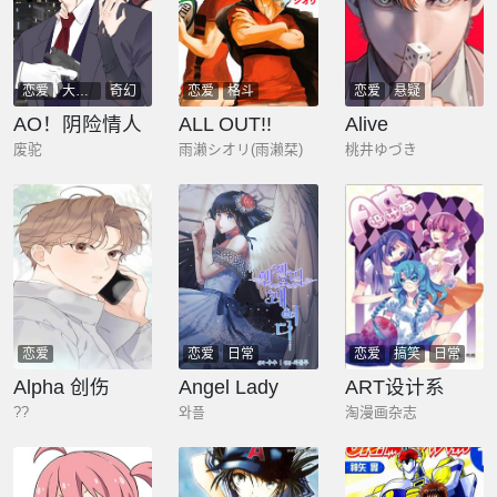
恋爱
大女主
奇幻
恋爱
格斗
恋爱
悬疑
AO！阴险情人
ALL OUT!!
Alive
废驼
雨濑シオリ(雨濑栞)
桃井ゆづき
恋爱
恋爱
日常
恋爱
搞笑
日常
Alpha 创伤
Angel Lady
ART设计系
??
와플
淘漫画杂志