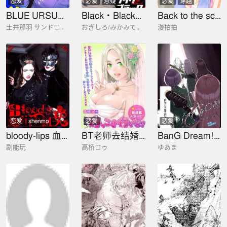
恋爱
恋爱
悬疑
恋爱
穿越
BLUE URSUS 蓝熊
Black・Black・Lotus
Back to the school
土井那羽 サンドロビッチ·ヤバ子
おぎしろ/みかみてれん
漫拍拍
恋爱
shenmo
恋爱
恋爱
zhenren
bloody-lips 血契
BT老师去结婚吧！
BanG Dream! It's MyGO !!!!! 雨中祈晴
剧能玩
高桥コゥ
ゆあま