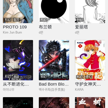
科幻
冒险
科幻
科幻
PROTO 109
布兰顿
爱丽塔
Kim Jun Bum
d몬
d몬
科幻
悬疑
科幻
科幻
奇幻
从不断进化的宇宙怪物开始
Bad Born Blood
守护女神天行记
아이나무
백수귀족(白手贵族)
KARA