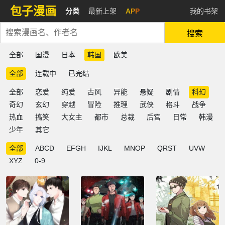
包子漫画
分类
最新上架
APP
我的书架
搜索
全部
国漫
日本
韩国
欧美
全部
连载中
已完结
全部
恋爱
纯爱
古风
异能
悬疑
剧情
科幻
奇幻
玄幻
穿越
冒险
推理
武侠
格斗
战争
热血
搞笑
大女主
都市
总裁
后宫
日常
韩漫
少年
其它
全部
ABCD
EFGH
IJKL
MNOP
QRST
UVW
XYZ
0-9