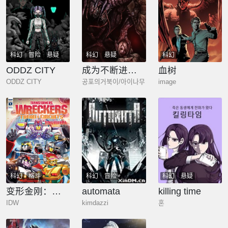
科幻
冒险
悬疑
科幻
悬疑
科幻
ODDZ CITY
成为不断进化的宇宙怪物
血树
ODDZ CITY
공포의거북이/아이나무
image
科幻
格斗
科幻
冒险
科幻
悬疑
变形金刚：回收救援队一技中计
automata
killing time
IDW
kimdazzi
혼