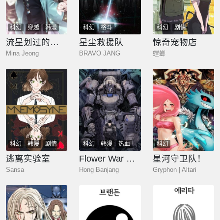
科幻
穿越
韩漫
科幻
格斗
科幻
剧情
流星划过的街道
星尘救援队
惊奇宠物店
Mina Jeong
BRAVO JANG
螳螂
科幻
韩漫
剧情
科幻
韩漫
热血
科幻
悬疑
奇幻
少年
玄幻
逃离实验室
Flower War 第一季
星河守卫队！
Sansa
Hong Banjang
Gryphon | Altari