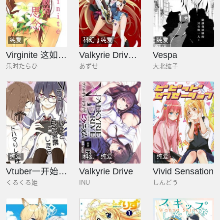
纯爱
科幻
纯爱
纯爱
Virginite 这如花般的思念
Valkyrie Drive：Siren
Vespa
乐时たらひ
あずせ
大北纮子
纯爱
科幻
纯爱
纯爱
Vtuber一开始百合营业就停不下来了的事情
Valkyrie Drive
Vivid Sensation
くるくる姫
INU
しんどう