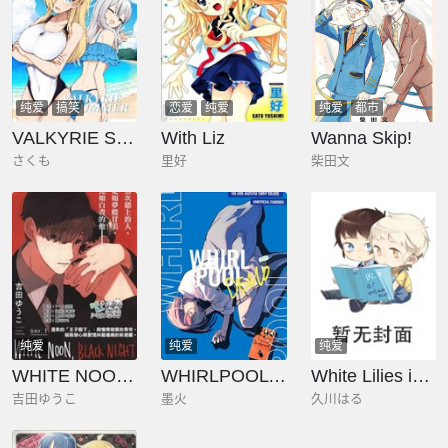
纯爱
搞笑
恋爱
纯爱
纯爱
都市
VALKYRIE SUMMER 夏日瓦尔基里
With Liz
Wanna Skip!
さくも
里好
柴田文
纯爱
纯爱
纯爱
WHITE NOON BLACK NIGHT
WHIRLPOOL DEMO
White Lilies in Love BRIDE's 新婚百合集
吉田ゆうこ
墨火
久川はる