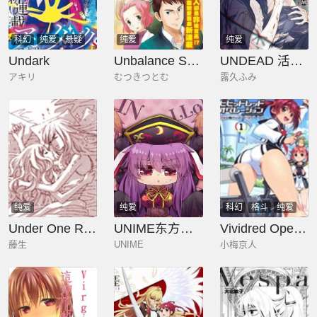
科幻
纯爱
悬疑
纯爱
纯爱
Undark
Unbalance School Life
UNDEAD 活死人
アキリ
むつきつとむ
露久ふみ
纯爱
纯爱
科幻
格斗
纯爱
Under One Roof
UNIME东方作品集
Vividred Operation
藤生
UNIME
小梅京人