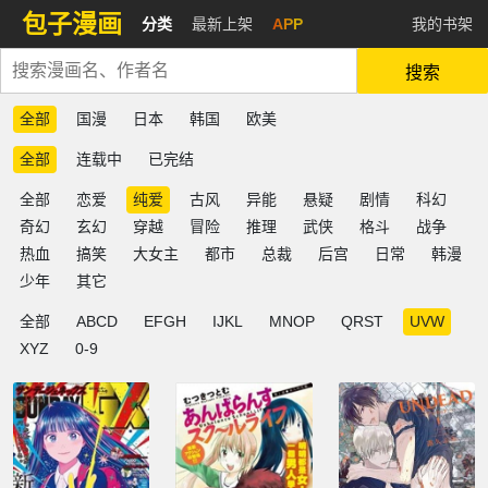
包子漫画
分类
最新上架
APP
我的书架
搜索
全部
国漫
日本
韩国
欧美
全部
连载中
已完结
全部
恋爱
纯爱
古风
异能
悬疑
剧情
科幻
奇幻
玄幻
穿越
冒险
推理
武侠
格斗
战争
热血
搞笑
大女主
都市
总裁
后宫
日常
韩漫
少年
其它
全部
ABCD
EFGH
IJKL
MNOP
QRST
UVW
XYZ
0-9